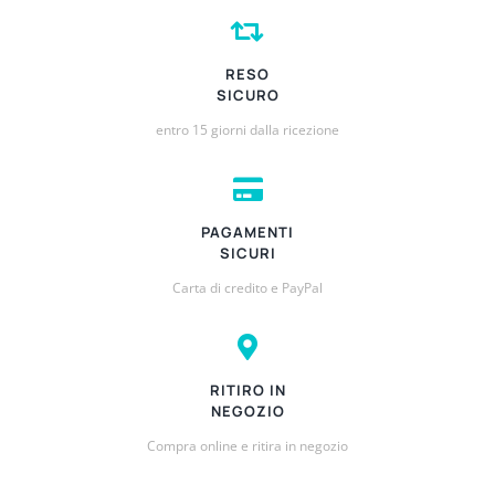
RESO
SICURO
entro 15 giorni dalla ricezione
PAGAMENTI
SICURI
Carta di credito e PayPal
RITIRO IN
NEGOZIO
Compra online e ritira in negozio