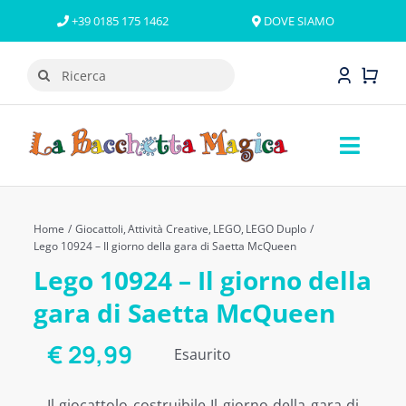
Salta
+39 0185 175 1462
DOVE SIAMO
al
contenuto
Cerca
per:
Toggl
Naviga
GIOCATTOLI
Home
Giocattoli
Attività Creative
LEGO
LEGO Duplo
LINEE E PERSONAGGI
Lego 10924 – Il giorno della gara di Saetta McQueen
Lego 10924 – Il giorno della
LEGO
gara di Saetta McQueen
OFFERTE
€
29,99
Esaurito
NOVITÀ
Il giocattolo costruibile Il giorno della gara di