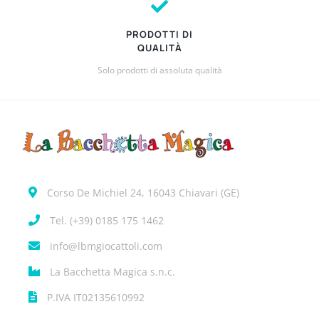
PRODOTTI DI
QUALITÀ
Solo prodotti di assoluta qualità
Corso De Michiel 24, 16043 Chiavari (GE)
Tel. (+39) 0185 175 1462
info@lbmgiocattoli.com
La Bacchetta Magica s.n.c.
P.IVA IT02135610992