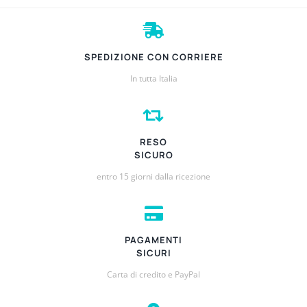
SPEDIZIONE CON CORRIERE
In tutta Italia
RESO
SICURO
entro 15 giorni dalla ricezione
PAGAMENTI
SICURI
Carta di credito e PayPal