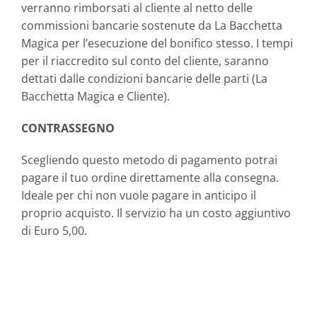
verranno rimborsati al cliente al netto delle
commissioni bancarie sostenute da La Bacchetta
Magica per l’esecuzione del bonifico stesso. I tempi
per il riaccredito sul conto del cliente, saranno
dettati dalle condizioni bancarie delle parti (La
Bacchetta Magica e Cliente).
CONTRASSEGNO
Scegliendo questo metodo di pagamento potrai
pagare il tuo ordine direttamente alla consegna.
Ideale per chi non vuole pagare in anticipo il
proprio acquisto. Il servizio ha un costo aggiuntivo
di Euro 5,00.