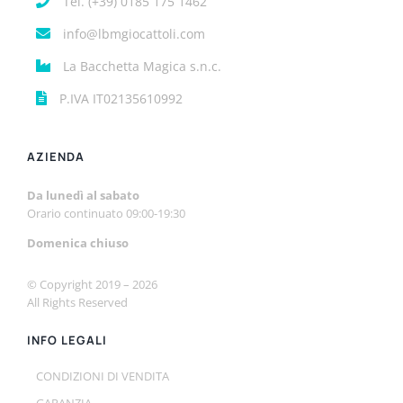
Tel. (+39) 0185 175 1462
info@lbmgiocattoli.com
La Bacchetta Magica s.n.c.
P.IVA IT02135610992
AZIENDA
Da lunedì al sabato
Orario continuato 09:00-19:30
Domenica chiuso
© Copyright 2019 –
2026
All Rights Reserved
INFO LEGALI
CONDIZIONI DI VENDITA
GARANZIA