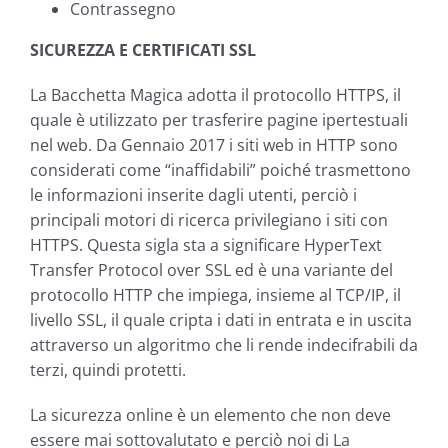
Contrassegno
LE NOSTRE ESCLUSIVE
SICUREZZA E CERTIFICATI SSL
La Bacchetta Magica adotta il protocollo HTTPS, il
quale è utilizzato per trasferire pagine ipertestuali
nel web. Da Gennaio 2017 i siti web in HTTP sono
considerati come “inaffidabili” poiché trasmettono
le informazioni inserite dagli utenti, perciò i
principali motori di ricerca privilegiano i siti con
HTTPS. Questa sigla sta a significare HyperText
Transfer Protocol over SSL ed è una variante del
protocollo HTTP che impiega, insieme al TCP/IP, il
livello SSL, il quale cripta i dati in entrata e in uscita
attraverso un algoritmo che li rende indecifrabili da
terzi, quindi protetti.
La sicurezza online è un elemento che non deve
essere mai sottovalutato e perciò noi di La