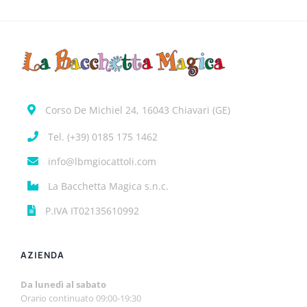
Corso De Michiel 24, 16043 Chiavari (GE)
Tel. (+39) 0185 175 1462
info@lbmgiocattoli.com
La Bacchetta Magica s.n.c.
P.IVA IT02135610992
AZIENDA
Da lunedì al sabato
Orario continuato 09:00-19:30