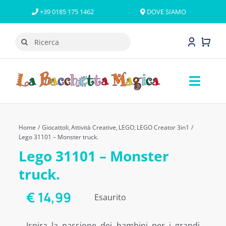
Salta
+39 0185 175 1462
DOVE SIAMO
al
contenuto
Cerca
per:
Toggl
Naviga
GIOCATTOLI
Home
Giocattoli
Attività Creative
LEGO
LEGO Creator 3in1
LINEE E PERSONAGGI
Lego 31101 – Monster truck.
Lego 31101 – Monster
LEGO
truck.
OFFERTE
€
14,99
Esaurito
NOVITÀ
Ispira la passione dei bambini per i grandi