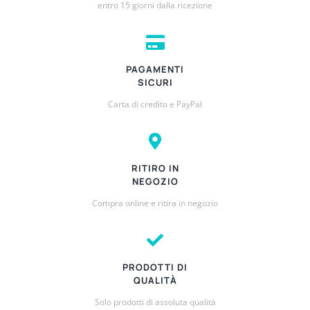
entro 15 giorni dalla ricezione
PAGAMENTI
SICURI
Carta di credito e PayPal
RITIRO IN
NEGOZIO
Compra online e ritira in negozio
PRODOTTI DI
QUALITÀ
Solo prodotti di assoluta qualità