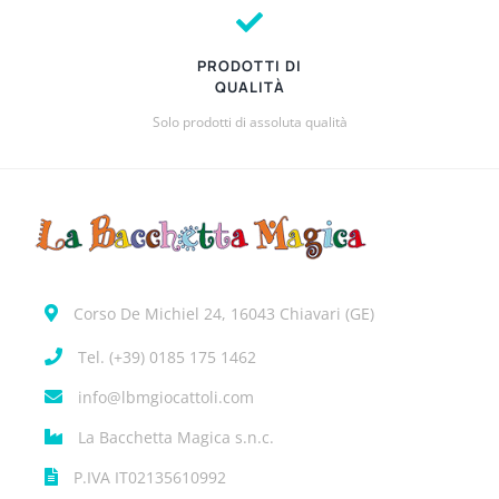
PRODOTTI DI
QUALITÀ
Solo prodotti di assoluta qualità
Corso De Michiel 24, 16043 Chiavari (GE)
Tel. (+39) 0185 175 1462
info@lbmgiocattoli.com
La Bacchetta Magica s.n.c.
P.IVA IT02135610992