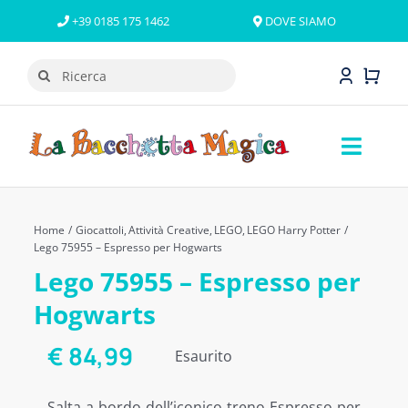
Salta
+39 0185 175 1462
DOVE SIAMO
al
contenuto
Cerca
per:
Toggl
Naviga
GIOCATTOLI
Home
Giocattoli
Attività Creative
LEGO
LEGO Harry Potter
LINEE E PERSONAGGI
Lego 75955 – Espresso per Hogwarts
Lego 75955 – Espresso per
LEGO
Hogwarts
OFFERTE
€
84,99
Esaurito
NOVITÀ
Salta a bordo dell’iconico treno Espresso per