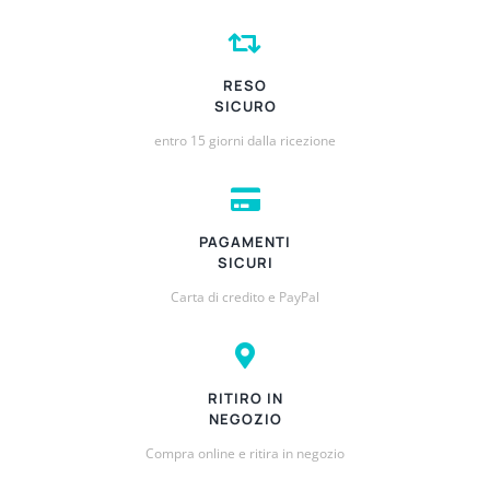
RESO
SICURO
entro 15 giorni dalla ricezione
PAGAMENTI
SICURI
Carta di credito e PayPal
RITIRO IN
NEGOZIO
Compra online e ritira in negozio