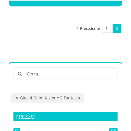
Precedente
1
2
Cerca
per:
Giochi Di Imitazione E Fantasia
PREZZO
€6
€60