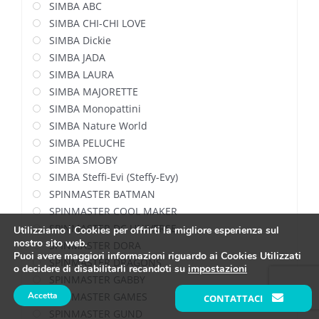
SIMBA ABC
SIMBA CHI-CHI LOVE
SIMBA Dickie
SIMBA JADA
SIMBA LAURA
SIMBA MAJORETTE
SIMBA Monopattini
SIMBA Nature World
SIMBA PELUCHE
SIMBA SMOBY
SIMBA Steffi-Evi (Steffy-Evy)
SPINMASTER BATMAN
SPINMASTER COOL MAKER
SPINMASTER DC UNIVERSE
Utilizziamo i Cookies per offrirti la migliore esperienza sul
nostro sito web.
SPINMASTER DORA
Puoi avere maggiori informazioni riguardo ai Cookies Utilizzati
SPINMASTER DRAGONS
o decidere di disabilitarli recandoti su
impostazioni
SPINMASTER GABBY
Accetta
SPINMASTER GAMES
CONTATTACI
SPINMASTER GUND